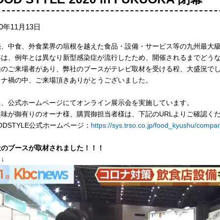
20年11月13日
売、中食、外食業界の垣根を越えた食品・設備・サービス等の九州最大
年は、例年とは異なり新型感染症が流行したため、開催されるまでどう
山のご来場者があり、弊社のブースがテレビ取材を受ける程、大盛況で
ロナ禍の中、ご来場頂きありがとうございました。
た、公式ホームページにてオンライン展示会を実施しています。
興味が御有りのオーナ様、購買御担当者様は、下記のURLよりご確認く
ODSTYLE公式ホームページ：
https://sys.trso.co.jp/food_kyushu/comp
社のブースが取材されました！！！
↓↓