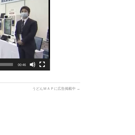
00:46
うどんＭＡＰに広告掲載中
→