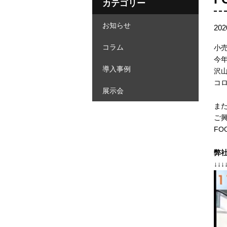
カテゴリー
お知らせ
20
コラム
小
今
導入事例
沢
コ
展示会
ま
ご
FO
弊
↓↓↓
動
画
プ
レ
ー