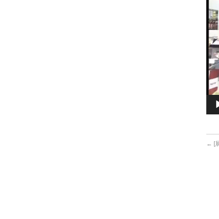
ヤ
ー
←
[