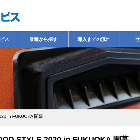
ビス
業種から探す
導入までの流れ
サ
器
外食業・中食業
公共施設・交通機関
宿泊施設
商業施設
ボタン式 | 券売機 | フルキャッシュレス対応
薄型ボディー券売機
高額紙幣対応省スペース薄型券売機
置く場所を選ばないコンパクト券売機
クレジット決済可能タッチパネル券売機
スリムボディのタッチパネル式券売機
セルフPOS会計機
ASPシステム
入退場管理システム
社員食堂カードシステム
食堂オートレジシステム
温浴・会員管理システム
指定席管理システム
駐輪場管理システム
各種システムオプション
ICカードチャージ機
紙幣／硬貨両替機
紙幣／硬貨計数機
お客様呼び出し機器ソフトコール
係員呼び出し機器エスコート
喫煙ブース
中古機販売事業
レンタル事業
メンテナンス事業
飲食店向け
社員食堂向け
学生食堂向け
テイクアウト専門
医療施設向け
高速道路食堂向け
観光施設向け
体育施設向け
教育施設(大学、高
文化施設(美術館、
温浴施設向け
医療施設向け
旅客サービス(バス
高速道路食堂向け
駐輪場
官公庁(市役所など)
ホテル施設
旅館施設
温浴施設
飲食店向け
社員食堂向け
テイクアウト専門
駐輪場
レジャー施設
観光施設
020 in FUKUOKA 閉幕
OOD STYLE 2020 in FUKUOKA 閉幕