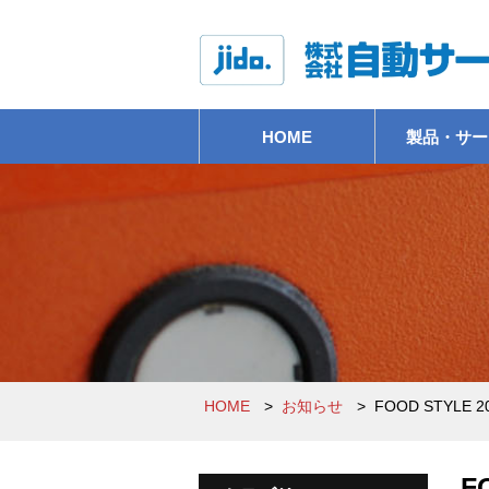
HOME
製品・サー
券売機
システム
その他省力化機
その他サービス
HOME
>
お知らせ
>
FOOD STYLE 2
F