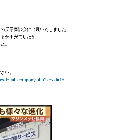
級の展示商談会に出展いたしました。
なるか不安でしたが、
した。
ださい。
any/detail_company.php?keyid=15